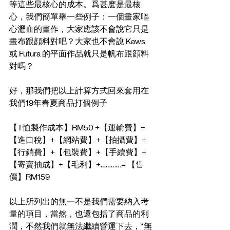
等這些最核心的成本。爲甚麽是最核
心，我們簡單舉一些例子：一個畫家嘔
心瀝血的畫作，大家應該不會說它只是
畫布跟顔料對吧？大家也不會說 Kaws 
或 Futura 的平面作品就只是帆布跟顔料
對嗎？
好，那我們把以上計算方式回來套用在
我們19年春夏商品打個例子
【T恤製作成本】RM50 +【運輸費】+
【進口稅】+【網站費】+【拍攝費】+
【行銷費】+【包裝費】+【手續費】+
【寄賣抽成】+【毛利】+…………= 【售
價】RM159
以上所列出的無一不是我們需要納入考
量的項目，當然，也還包括了商品的利
潤，不然我們就無法繼續營運下去，*無