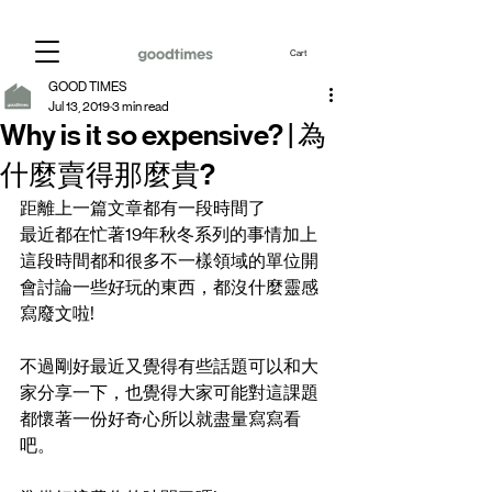
Cart
GOOD TIMES
Jul 13, 2019
3 min read
Why is it so expensive? | 為
什麼賣得那麼貴?
距離上一篇文章都有一段時間了
最近都在忙著19年秋冬系列的事情加上
這段時間都和很多不一樣領域的單位開
會討論一些好玩的東西，都沒什麼靈感
寫廢文啦!
不過剛好最近又覺得有些話題可以和大
家分享一下，也覺得大家可能對這課題
都懷著一份好奇心所以就盡量寫寫看
吧。 